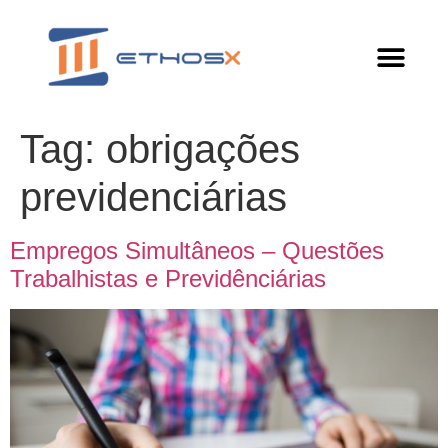
Tag:
obrigações
previdenciárias
Empregos Simultâneos – Questões
Trabalhistas e Previdênciárias