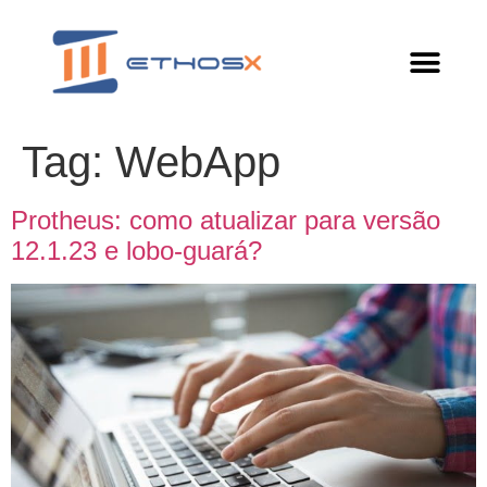
Tag:
WebApp
Protheus: como atualizar para versão
12.1.23 e lobo-guará?