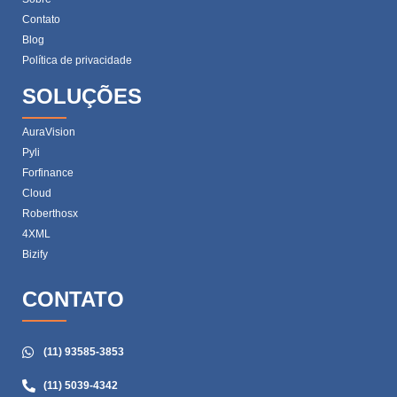
Contato
Blog
Política de privacidade
SOLUÇÕES
AuraVision
Pyli
Forfinance
Cloud
Roberthosx
4XML
Bizify
CONTATO
(11) 93585-3853
(11) 5039-4342