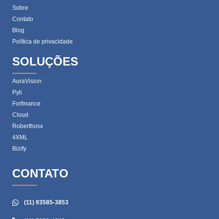
Sobre
Contato
Blog
Política de privacidade
SOLUÇÕES
AuraVision
Pyli
Forfinance
Cloud
Roberthosx
4XML
Bizify
CONTATO
(11) 93585-3853