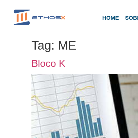
HOME
SOB
Tag:
ME
Bloco K