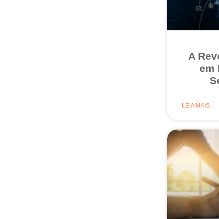
A Rev
em 
S
LEIA MAIS