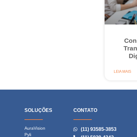
Con
Tra
Di
LEIA MAIS
E
SOLUÇÕES
CONTATO
AuraVision
(11) 93585-3853
Pyli