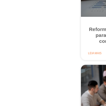
Reform
par
co
LEIA MAIS