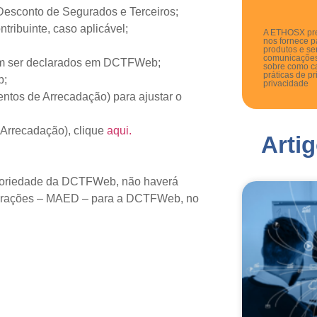
, Desconto de Segurados e Terceiros;
tribuinte, caso aplicável;
A ETHOSX pre
nos fornece p
produtos e se
comunicações
vem ser declarados em DCTFWeb;
sobre como c
práticas de p
b;
privacidade
ntos de Arrecadação) para ajustar o
Arrecadação), clique
aqui.
Arti
igatoriedade da DCTFWeb, não haverá
clarações – MAED – para a DCTFWeb, no