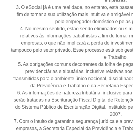
empresas.
3. O eSocial já é uma realidade, no entanto, está pass
fim de tornar a sua utilização mais intuitiva e amigáve
pelo empregador doméstico e pelas
4. No mesmo sentido, estão sendo eliminados ou simp
relativos às informações trabalhistas a fim de torna
empresas, o que não implicará a perda de investimen
tampouco pelo setor privado. Esse processo está sob ges
e Trabalho.
5. As obrigações comuns decorrentes da folha de pag
previdenciárias e tributárias, inclusive relativas a
transmitidas para o ambiente único nacional, disciplinad
da Previdência e Trabalho e da Secretaria Especi
6. As informações de natureza tributária, inclusive par
serão tratadas na Escrituração Fiscal Digital de Retenç
do Sistema Público de Escrituração Digital, instituído p
2007.
7. Com o intuito de garantir a segurança jurídica e a pr
empresas, a Secretaria Especial da Previdência e Trab