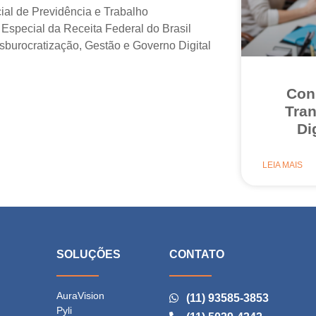
ial de Previdência e Trabalho
 Especial da Receita Federal do Brasil
sburocratização, Gestão e Governo Digital
Con
Tra
Di
LEIA MAIS
E
SOLUÇÕES
CONTATO
AuraVision
(11) 93585-3853
Pyli