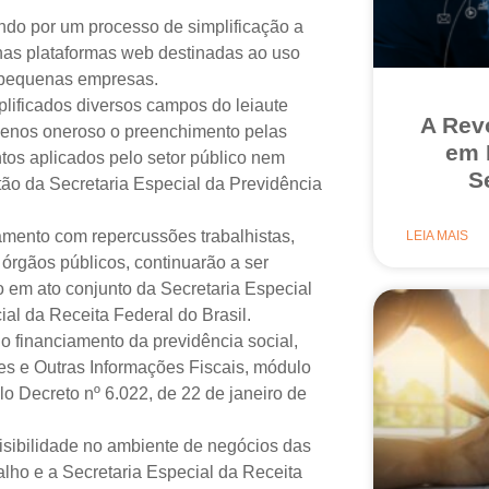
ando por um processo de simplificação a
l nas plataformas web destinadas ao uso
 pequenas empresas.
lificados diversos campos do leiaute
A Rev
r menos oneroso o preenchimento pelas
em 
tos aplicados pelo setor público nem
S
tão da Secretaria Especial da Previdência
amento com repercussões trabalhistas,
LEIA MAIS
os órgãos públicos, continuarão a ser
o em ato conjunto da Secretaria Especial
al da Receita Federal do Brasil.
a o financiamento da previdência social,
ões e Outras Informações Fiscais, módulo
elo Decreto nº 6.022, de 22 de janeiro de
evisibilidade no ambiente de negócios das
alho e a Secretaria Especial da Receita