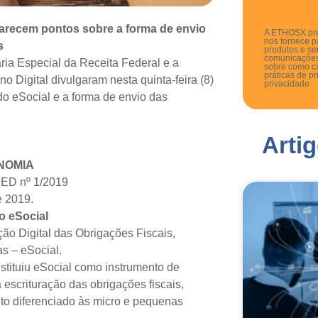
larecem pontos sobre a forma de envio
A ETHOSX pre
nos fornece p
s
produtos e se
comunicações
ria Especial da Receita Federal e a
sobre como c
práticas de p
 Digital divulgaram nesta quinta-feira (8)
privacidade
do eSocial e a forma de envio das
Arti
NOMIA
ED nº 1/2019
e 2019.
o eSocial
ção Digital das Obrigações Fiscais,
as – eSocial.
stituiu eSocial como instrumento de
 escrituração das obrigações fiscais,
nto diferenciado às micro e pequenas