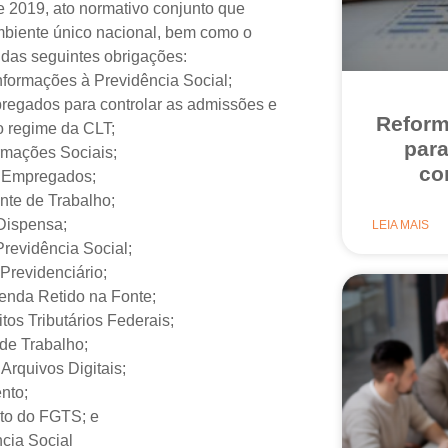
e 2019, ato normativo conjunto que
ambiente único nacional, bem como o
 das seguintes obrigações:
formações à Previdência Social;
egados para controlar as admissões e
Reform
 regime da CLT;
par
rmações Sociais;
co
e Empregados;
te de Trabalho;
Dispensa;
LEIA MAIS
Previdência Social;
 Previdenciário;
enda Retido na Fonte;
os Tributários Federais;
de Trabalho;
rquivos Digitais;
nto;
to do FGTS; e
cia Social