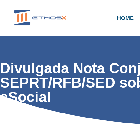
HOME
Divulgada Nota Conj
SEPRT/RFB/SED sobr
eSocial