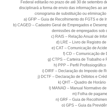
Federal editarão no prazo de até 30 de setembro d
disciplinará a forma de envio das informações ao 
cronograma de substituição ou eliminação
a) GFIP – Guia de Recolhimento do FGTS e de In
b) CAGED – Cadastro Geral de Empregados e Desempr
demissões de empregados sob o
c) RAIS – Relação Anual de Info
d) LRE – Livro de Registro d
e) CAT – Comunicação de Aciden
f) CD – Comunicação de 
g) CTPS – Carteira de Trabalho e 
h) PPP – Perfil Profissiográfico
i) DIRF – Declaração do Imposto de R
j) DCTF – Declaração de Débitos e Crédit
k) QHT – Quadro de Horário 
l) MANAD – Manual Normativo de A
m) Folha de pagame
n) GRF – Guia de Recolhimen
o) GPS – Guia da Previdên