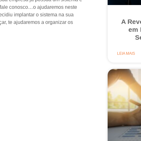
a, fale conosco…o ajudaremos neste
cidiu implantar o sistema na sua
A Rev
r, te ajudaremos a organizar os
em 
S
LEIA MAIS