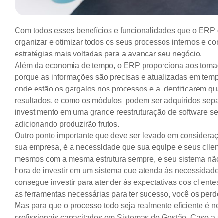
Com todos esses benefícios e funcionalidades que o ERP
organizar e otimizar todos os seus processos internos e c
estratégias mais voltadas para alavancar seu negócio.
Além da economia de tempo, o ERP proporciona aos tomad
porque as informações são precisas e atualizadas em tempo
onde estão os gargalos nos processos e a identificarem q
resultados, e como os módulos podem ser adquiridos sep
investimento em uma grande reestruturação de software s
adicionando produzirão frutos.
Outro ponto importante que deve ser levado em consider
sua empresa, é a necessidade que sua equipe e seus clien
mesmos com a mesma estrutura sempre, e seu sistema nã
hora de investir em um sistema que atenda às necessidade
consegue investir para atender às expectativas dos cliente
as ferramentas necessárias para ter sucesso, você os perd
Mas para que o processo todo seja realmente eficiente é 
profissionais capacitados em Sistemas de Gestão. Caso a