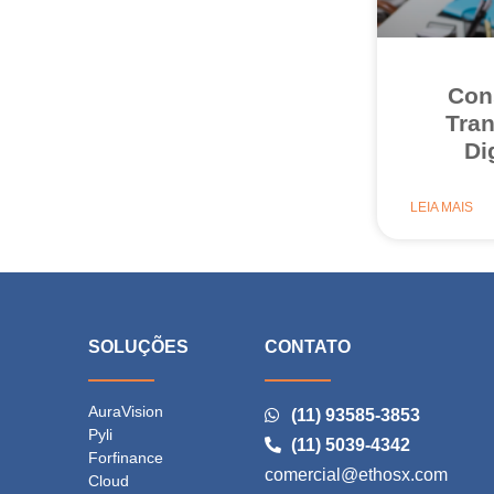
Con
Tra
Di
LEIA MAIS
E
SOLUÇÕES
CONTATO
AuraVision
(11) 93585-3853
Pyli
(11) 5039-4342
Forfinance
comercial@ethosx.com
Cloud