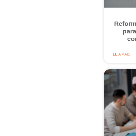
Reform
par
co
LEIA MAIS