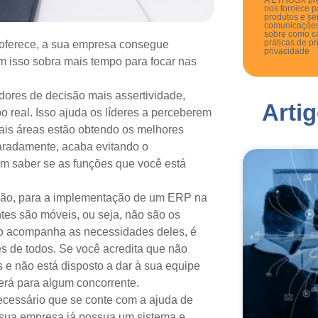
A ETHOSX pre
nos fornece p
produtos e se
comunicações
sobre como c
práticas de p
 oferece, a sua empresa consegue
privacidade
om isso sobra mais tempo para focar nas
ores de decisão mais assertividade,
Arti
 real. Isso ajuda os líderes a perceberem
uais áreas estão obtendo os melhores
aradamente, acaba evitando o
em saber se as funções que você está
ação, para a implementação de um ERP na
tes são móveis, ou seja, não são os
o acompanha as necessidades deles, é
s de todos. Se você acredita que não
s e não está disposto a dar à sua equipe
erá para algum concorrente.
necessário que se conte com a ajuda de
 sua empresa já possua um sistema e